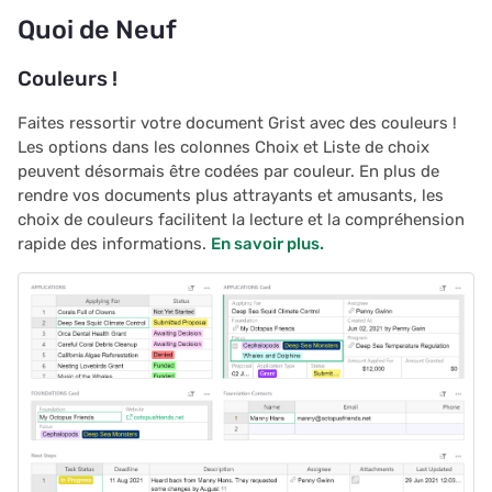
Présentation du Forum
Automatisations
Imprimer des étiquettes
API de plugins
i
Quoi de Neuf
Communautaire Grist
postales
Historique du document
Graphique
Authentication
o
Sites d'équipe
Couleurs !
Visitez notre Feuille de
Chasse au trésor
Espaces de travail
Calendrier
Configurer des
n
Route Produit
Permissions avancées
intégrations
Faites ressortir votre document Grist avec des couleurs !
d
Carte
Personnalisé
Les options dans les colonnes Choix et Liste de choix
Conseils Rapides
Accessibilité
Audit logs
peuvent désormais être codées par couleur. En plus de
e
Gestion des tâches
Lier des widgets
rendre vos documents plus attrayants et amusants, les
l
Approfondir
choix de couleurs facilitent la lecture et la compréhension
Référence
Télémétrie
rapide des informations.
En savoir plus.
Liste de prospects
Dispositions personnalis
a
Créer Facilement des
r
Horodatages
Guide des clés de lien
Vues fiche
Automatiques et Stamps
e
Utilisateur
Guide des colonnes de
Tables de synthèse
c
référence
Nouveau Modèle
Document tours
h
Guide des tables de rés
e
Suivi des Demandes de
Document tutorials
Subventions et des
Horodatage et tampons
r