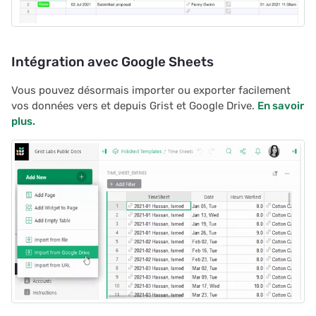
Financements
utilisateur
c
Restreindre les
h
Intégration avec Google Sheets
enregistrements en doub
e
Vous pouvez désormais importer ou exporter facilement
Propositions et contrats
vos données vers et depuis Grist et Google Drive.
En savoir
plus.