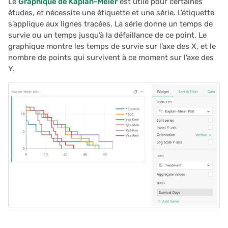
Le
Graphique de Kaplan-Meier
est utile pour certaines
études, et nécessite une étiquette et une série. L’étiquette
2021/05
s’applique aux lignes tracées. La série donne un temps de
survie ou un temps jusqu’à la défaillance de ce point. Le
2021/04
graphique montre les temps de survie sur l’axe des X, et le
nombre de points qui survivent à ce moment sur l’axe des
Y.
2021/03
2021/02
2021/01
2020/12
2020/11
2020/10
2020/09