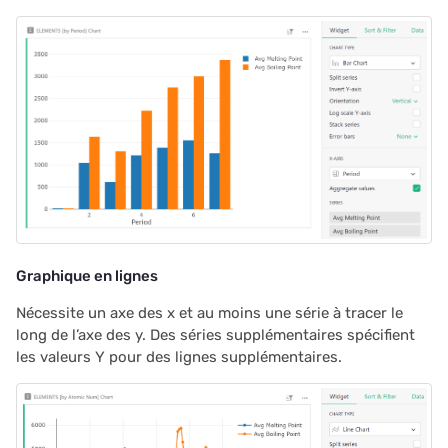
2024/06
2024/05
2024/04
2024/03
2024/02
2024/01
Graphique en lignes
2023/12
Nécessite un axe des x et au moins une série à tracer le
long de l’axe des y. Des séries supplémentaires spécifient
les valeurs Y pour des lignes supplémentaires.
2023/11
2023/10