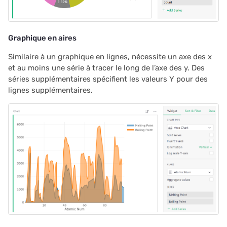
2022/12
2022/11
Graphique en aires
2022/10
Similaire à un graphique en lignes, nécessite un axe des x
et au moins une série à tracer le long de l’axe des y. Des
2022/09
séries supplémentaires spécifient les valeurs Y pour des
lignes supplémentaires.
2022/08
2022/07
2022/06
2022/05
2022/04
2022/03