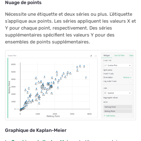
Nuage de points
2022/02
Nécessite une étiquette et deux séries ou plus. L’étiquette
s’applique aux points. Les séries appliquent les valeurs X et
Y pour chaque point, respectivement. Des séries
2022/01
supplémentaires spécifient les valeurs Y pour des
ensembles de points supplémentaires.
2021/12
2021/11
2021/10
2021/09
2021/08
2021/07
Graphique de Kaplan-Meier
2021/06