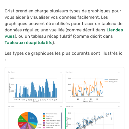
Meier
Imprimer des étiquettes
API de plugins
i
postales
Historique du document
2025/12
Authentication
Grist prend en charge plusieurs types de graphiques pour
o
Options de graphique
vous aider à visualiser vos données facilement. Les
Chasse au trésor
Espaces de travail
2025/11
Configurer des
graphiques peuvent être utilisés pour tracer un tableau de
n
intégrations
données régulier, une vue liée (comme décrit dans
Lier des
d
vues
), ou un tableau récapitulatif (comme décrit dans
Carte
2025/10
Tableaux récapitulatifs
).
Audit logs
e
Gestion des tâches
2025/09
Les types de graphiques les plus courants sont illustrés ici
l
Télémétrie
:
Liste de prospects
2025/08
a
r
Guide des clés de lien
2025/07
e
Guide des colonnes de
2025/06
c
référence
2025/05
h
Guide des tables de rés
e
2025/04
Horodatage et tampons
r