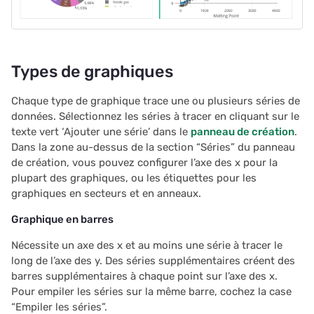
utilisateur
2025/03
c
Restreindre les
h
2025/02
enregistrements en doub
Types de graphiques
e
2025/01
Propositions et contrats
Chaque type de graphique trace une ou plusieurs séries de
données. Sélectionnez les séries à tracer en cliquant sur le
2024/12
texte vert ‘Ajouter une série’ dans le
panneau de création
.
Dans la zone au-dessus de la section “Séries” du panneau
2024/11
de création, vous pouvez configurer l’axe des x pour la
plupart des graphiques, ou les étiquettes pour les
2024/10
graphiques en secteurs et en anneaux.
Graphique en barres
2024/09
Nécessite un axe des x et au moins une série à tracer le
2024/08
long de l’axe des y. Des séries supplémentaires créent des
barres supplémentaires à chaque point sur l’axe des x.
2024/07
Pour empiler les séries sur la même barre, cochez la case
“Empiler les séries”.