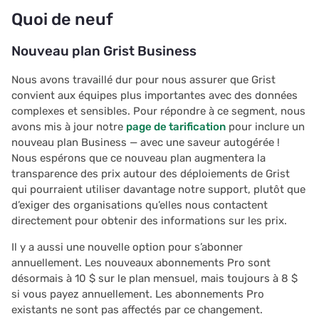
en auto-hébergement
Automatisations
Imprimer des étiquettes
API de plugins
i
Quoi de neuf
postales
Historique du document
Graphique
Authentication
o
Points forts de la
Sites d'équipe
Nouveau plan Grist Business
communauté
Chasse au trésor
Espaces de travail
Calendrier
Configurer des
n
Permissions avancées
intégrations
Nous avons travaillé dur pour nous assurer que Grist
d
Apprendre Grist
Carte
Personnalisé
convient aux équipes plus importantes avec des données
Accessibilité
Audit logs
complexes et sensibles. Pour répondre à ce segment, nous
e
Webinaire : Colonnes de
Gestion des tâches
Lier des widgets
avons mis à jour notre
page de tarification
pour inclure un
l
référence
nouveau plan Business — avec une saveur autogérée !
Référence
Télémétrie
Nous espérons que ce nouveau plan augmentera la
Liste de prospects
Dispositions personnalis
a
transparence des prix autour des déploiements de Grist
Filtrage des listes
qui pourraient utiliser davantage notre support, plutôt que
r
déroulantes de référence
Guide des clés de lien
Vues fiche
d’exiger des organisations qu’elles nous contactent
et de choix
e
directement pour obtenir des informations sur les prix.
Guide des colonnes de
Tables de synthèse
c
Aidez à faire connaître Grist
référence
Il y a aussi une nouvelle option pour s’abonner
annuellement. Les nouveaux abonnements Pro sont
Document tours
h
désormais à 10 $ sur le plan mensuel, mais toujours à 8 $
Nous sommes là pour
Guide des tables de rés
e
si vous payez annuellement. Les abonnements Pro
vous soutenir
Document tutorials
existants ne sont pas affectés par ce changement.
Horodatage et tampons
r