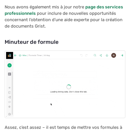
utilisateur
Nous avons également mis à jour notre
page des services
c
professionnels
pour inclure de nouvelles opportunités
concernant l’obtention d’une aide experte pour la création
Restreindre les
h
de documents Grist.
enregistrements en doub
e
Minuteur de formule
Propositions et contrats
Assez, c’est assez – il est temps de mettre vos formules à