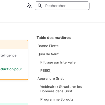
Initialisation de la recherche
en - English
fr - français
Table des matières
Bonne Fierté !
Quoi de Neuf
telligence
Filtrage par Intervalle
aduction pour
PEEK()
Apprendre Grist
Webinaire : Structurer les
Données dans Grist
Programme Sprouts