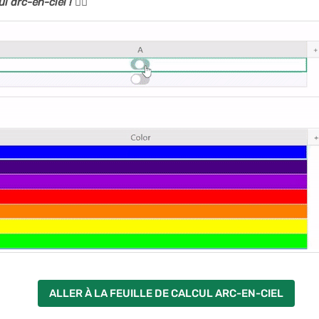
ul arc-en-ciel !
🏳‍🌈
ALLER À LA FEUILLE DE CALCUL ARC-EN-CIEL