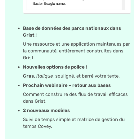
Suivi de temps simple
utilisateur
c
Matrice de gestion du
Restreindre les
h
Base de données des parcs nationaux dans
temps Covey
enregistrements en doub
e
Grist !
Aidez-nous à faire
Une ressource et une application maintenues par
Propositions et contrats
la communauté, entièrement construites dans
connaître Grist ?
Grist.
Nous sommes là pour
Nouvelles options de police !
vous soutenir
Gras,
italique,
souligné,
et
barré
votre texte.
Prochain webinaire – retour aux bases
Comment construire des flux de travail efficaces
dans Grist.
2 nouveaux modèles
Suivi de temps simple et matrice de gestion du
temps Covey.