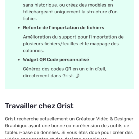
sans historique, ou créez des modèles en
Apprendre Grist
utilisateur
c
téléchargeant uniquement la structure d’un
fichier.
Webinaire : Déconstruire
Restreindre les
h
Refonte de l’importation de fichiers
le modèle de paie
enregistrements en doub
e
Amélioration du support pour l’importation de
plusieurs fichiers/feuilles et le mappage des
Déconstruire le modèle
Propositions et contrats
colonnes.
d’inscription aux cours
Widget QR Code personnalisé
Modèles
Générez des codes QR en un clin d’œil,
directement dans Grist. 🤳
Propositions & Contrats
Aidez à faire connaître Grist
Travailler chez Grist
Nous sommes là pour
Grist recherche actuellement un Créateur Vidéo & Designer
vous soutenir
Graphique ayant une bonne compréhension des outils de
tableur-base de données. Si vous êtes doué pour créer des