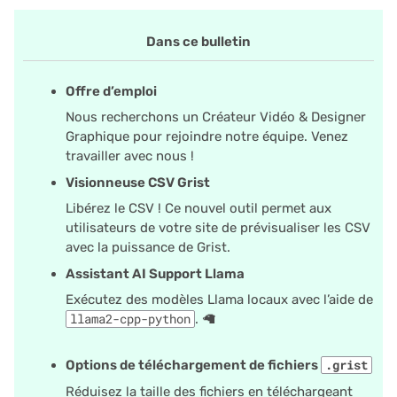
téléchargement de
Automatisations
Imprimer des étiquettes
API de plugins
i
fichiers .grist
postales
Historique du document
Graphique
Authentication
Dans ce bulletin
o
Sites d'équipe
Refonte de l’importation
Chasse au trésor
Espaces de travail
Calendrier
Configurer des
n
de fichiers
Offre d’emploi
Permissions avancées
intégrations
d
Carte
Personnalisé
Nous recherchons un Créateur Vidéo & Designer
Plus d’améliorations
Accessibilité
Audit logs
Graphique pour rejoindre notre équipe. Venez
e
Gestion des tâches
travailler avec nous !
Lier des widgets
l
Astuces & Conseils
Référence
Télémétrie
Visionneuse CSV Grist
Liste de prospects
Dispositions personnalis
a
Libérez le CSV ! Ce nouvel outil permet aux
Grist pour les utilisateurs
utilisateurs de votre site de prévisualiser les CSV
r
de tableurs
Guide des clés de lien
Vues fiche
avec la puissance de Grist.
e
Assistant AI Support Llama
Auto-hébergement de
Guide des colonnes de
Tables de synthèse
Exécutez des modèles Llama locaux avec l’aide de
c
grist-static
référence
llama2-cpp-python
. 🦙
Document tours
h
Points forts de la
Guide des tables de rés
e
Options de téléchargement de fichiers
.grist
communauté
Document tutorials
Réduisez la taille des fichiers en téléchargeant
Horodatage et tampons
r