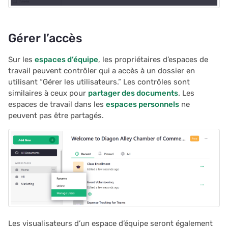
2022/12
2022/11
Gérer l’accès
2022/10
Sur les
espaces d’équipe
, les propriétaires d’espaces de
travail peuvent contrôler qui a accès à un dossier en
2022/09
utilisant “Gérer les utilisateurs.” Les contrôles sont
similaires à ceux pour
partager des documents
. Les
2022/08
espaces de travail dans les
espaces personnels
ne
peuvent pas être partagés.
2022/07
2022/06
2022/05
2022/04
Les visualisateurs d’un espace d’équipe seront également
2022/03