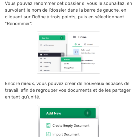
Vous pouvez renommer cet dossier si vous le souhaitez, en
utilisateur
2025/03
survolant le nom de l’dossier dans la barre de gauche, en
c
cliquant sur l’icône à trois points, puis en sélectionnant
Restreindre les
h
2025/02
“Renommer”.
enregistrements en doub
e
2025/01
Propositions et contrats
2024/12
2024/11
2024/10
Encore mieux, vous pouvez créer de nouveaux espaces de
travail, afin de regrouper vos documents et de les partager
en tant qu’unité.
2024/09
2024/08
2024/07