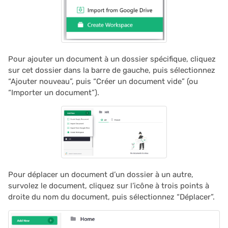
2024/06
2024/05
2024/04
Pour ajouter un document à un dossier spécifique, cliquez
sur cet dossier dans la barre de gauche, puis sélectionnez
“Ajouter nouveau”, puis “Créer un document vide” (ou
2024/03
“Importer un document”).
2024/02
2024/01
2023/12
Pour déplacer un document d’un dossier à un autre,
2023/11
survolez le document, cliquez sur l’icône à trois points à
droite du nom du document, puis sélectionnez “Déplacer”.
2023/10