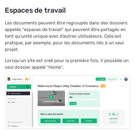
Imprimer des étiquettes
API de plugins
i
Espaces de travail
postales
Graphique
2025/12
Authentication
o
Les documents peuvent être regroupés dans des dossiers
Chasse au trésor
Calendrier
2025/11
Configurer des
n
appelés “espaces de travail” qui peuvent être partagés en
intégrations
tant qu’unité unique avec d’autres utilisateurs. Cela est
d
Carte
Personnalisé
2025/10
pratique, par exemple, pour les documents liés à un seul
Audit logs
e
projet.
Gestion des tâches
Lier des widgets
2025/09
l
Lorsqu’un site est créé pour la première fois, il possède un
Télémétrie
seul dossier appelé “Home”.
Liste de prospects
Dispositions personnalisées
2025/08
a
r
Guide des clés de lien
Vues fiche
2025/07
e
Guide des colonnes de
Tables de synthèse
2025/06
c
référence
Document tours
2025/05
h
Guide des tables de rés
e
Document tutorials
2025/04
Horodatage et tampons
r