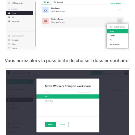
2023/09
2023/08
2023/07
2023/06
Vous aurez alors la possibilité de choisir l’dossier souhaité.
2023/05
2023/04
2023/03
2023/02
2023/01