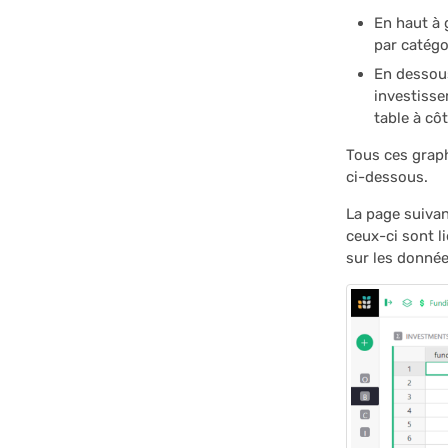
En haut à 
par catégo
En dessous
investiss
table à cô
Tous ces graph
ci-dessous.
La page suivan
ceux-ci sont l
sur les donnée