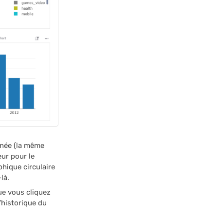
nnée (la même
eur pour le
phique circulaire
là.
ue vous cliquez
’historique du