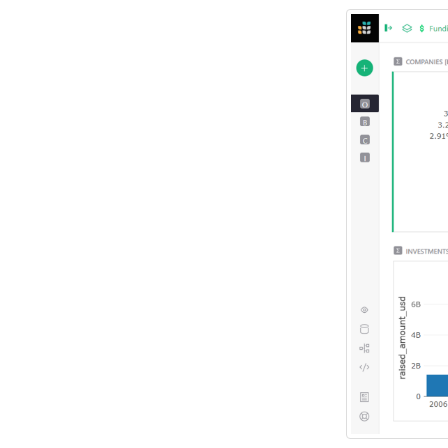
Guide des colonnes de
référence
Guide des tables de résumé
Horodatage et tampons
utilisateur
Restreindre les
enregistrements en double
Propositions et contrats