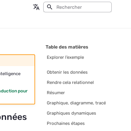
Initialisation de la recherche
en - English
fr - français
Table des matières
Explorer l’exemple
Obtenir les données
telligence
Rendre cela relationnel
aduction pour
Résumer
Graphique, diagramme, tracé
Graphiques dynamiques
données
Prochaines étapes