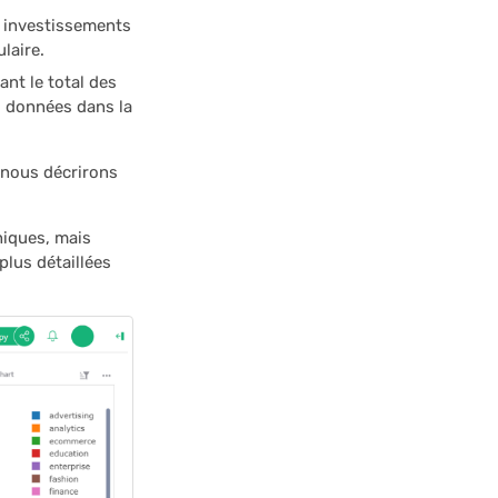
s investissements
laire.
nt le total des
 données dans la
 nous décrirons
hiques, mais
lus détaillées