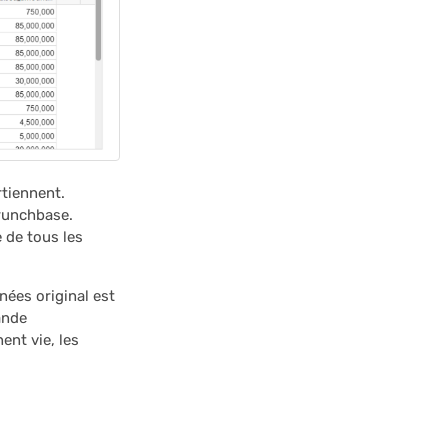
rtiennent.
Crunchbase.
e de tous les
nées original est
rande
ent vie, les