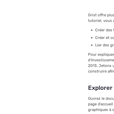
Plus d'exemples
Dépenses par carte de
Grist offre pl
crédit
tutoriel, vous
Club de lecture
Créer des 
Préremplir les e-mails
Créer et c
Préparer les factures
Lier des 
Suivre la paie
Pour expliquer
d’Investissem
Imprimer des étiquettes
postales
2013. Jetons u
construire afi
Chasse au trésor
Carte
Explorer
Gestion des tâches
Ouvrez le doc
Liste de prospects
page d’accueil
graphiques à c
Guide des clés de lien