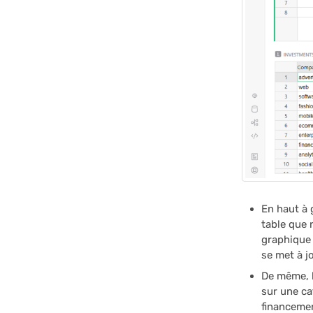
En haut à 
table que 
graphique 
se met à j
De même, l
sur une ca
financemen