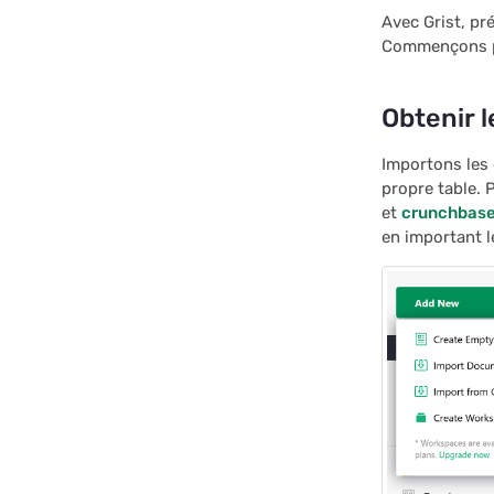
Avec Grist, pr
Commençons pa
Obtenir 
Importons les
propre table. 
et
crunchbas
en important le