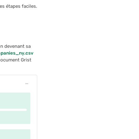
s étapes faciles.
un devenant sa
panies_ny.csv
 document Grist