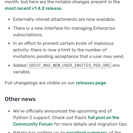
month, but here are the notable changes present in the
most recent v1.4.2 release
.
Externally-stored attachments are now available.
There is a new interface for managing Enterprise
subscriptions.
In an effort to prevent certain kinds of malicious
activity, there is now a limit to the number of
invitations pending acceptance that a user may send.
Added
GRIST_MAX_NEW_USER_INVITES_PER_ORG
env
variable.
Full changelogs are visible on our
releases page
.
Other news
We’ve officially announced the upcoming end of
Python 2 support. Check out Paul’s
full post on the
Community Forum
for more details and migration tips.
Natalie has written up an
excellent summary
of the