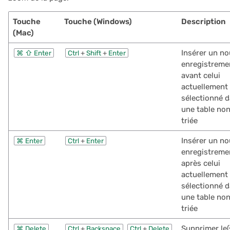
Touche
Touche (Windows)
Description
(Mac)
Insérer un no
⌘
⇧
Enter
Ctrl
+
Shift
+
Enter
enregistreme
avant celui
actuellement
sélectionné 
une table no
triée
Insérer un no
⌘
Enter
Ctrl
+
Enter
enregistreme
après celui
actuellement
sélectionné 
une table no
triée
,
Supprimer le(
⌘
Delete
Ctrl
+
Backspace
Ctrl
+
Delete