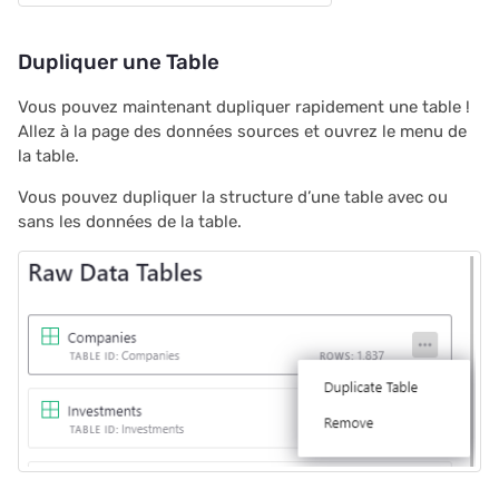
Partagé
utilisateur
c
Dupliquer une Table
Planificateur de Mariage
Restreindre les
h
enregistrements en doub
Vous pouvez maintenant dupliquer rapidement une table !
e
Aidez-nous à faire
Allez à la page des données sources et ouvrez le menu de
la table.
connaître Grist ?
Propositions et contrats
Vous pouvez dupliquer la structure d’une table avec ou
Nous sommes là pour
sans les données de la table.
vous soutenir